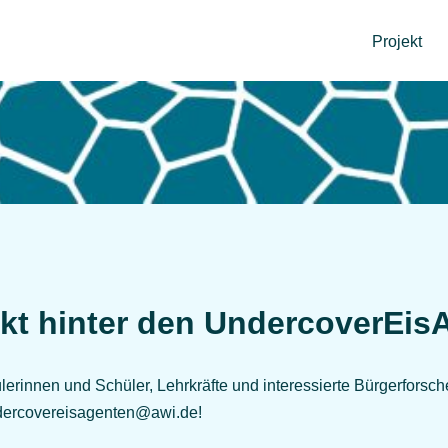
Projekt
kt hinter den UndercoverEi
rinnen und Schüler, Lehrkräfte und interessierte Bürgerforsch
ndercovereisagenten@awi.de!