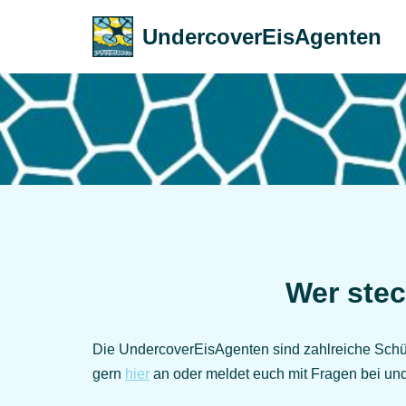
UndercoverEisAgenten
Zum
Inhalt
springen
Wer stec
Die UndercoverEisAgenten sind zahlreiche Schüle
gern
hier
an oder meldet euch mit Fragen bei u